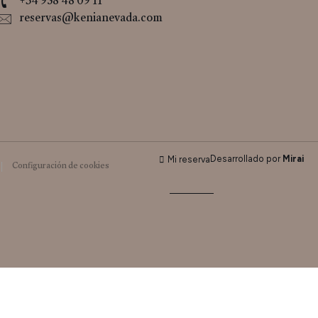
+34 958 48 09 11
reservas@kenianevada.com
Desarrollado por
Mirai
Mi reserva
Configuración de cookies