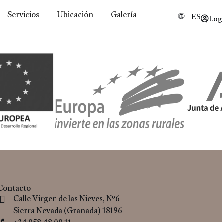
Servicios
Ubicación
Galería
Log
ES
Contacto
Calle Virgen de las Nieves, Nº6
Sierra Nevada (Granada) 18196