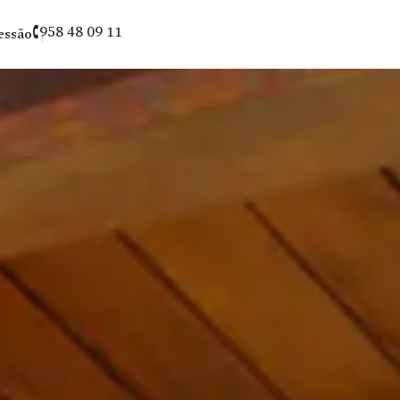
sessão
958 48 09 11