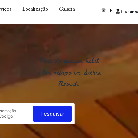
viços
Localização
Galeria
Iniciar 
PT
Mais do que um hotel
o teu refúgio em Sierra
Nevada
Promoção
Pesquisar